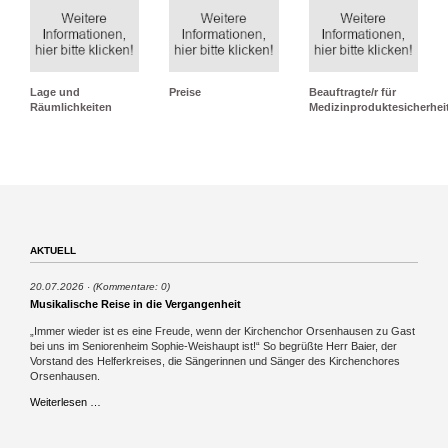
Lage und
Preise
Beauftragte/r für
Räumlichkeiten
Medizinproduktesicherhei
AKTUELL
20.07.2026
(Kommentare: 0)
Musikalische Reise in die Vergangenheit
„Immer wieder ist es eine Freude, wenn der Kirchenchor Orsenhausen zu Gast
bei uns im Seniorenheim Sophie-Weishaupt ist!“ So begrüßte Herr Baier, der
Vorstand des Helferkreises, die Sängerinnen und Sänger des Kirchenchores
Orsenhausen.
Musikalische
Weiterlesen …
Reise
in
die