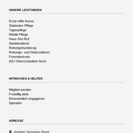
Vergangenheit
UNSERE LEISTUNGEN
Navigation
Erste-Hilfe-Kurse
überspringen
Stationäre Pflege
Tagespflege
Mobile Pflege
Haus-Not-Ruf
Sanitätsdienst
Rettungshundezug
Rettungs- und Notarztdienst
Freundeskreis
ASJ Oberschwaben Nord
MITMACHEN & HELFEN
Navigation
Mitglied werden
überspringen
Freiwillig aktiv
Ehrenamtlich engagieren
Spenden
ADRESSE
Arbeiter-Samariter-Bund