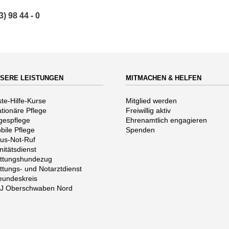
) 98 44 - 0
SERE LEISTUNGEN
MITMACHEN & HELFEN
vigation
Navigation
ste-Hilfe-Kurse
Mitglied werden
erspringen
überspringen
ationäre Pflege
Freiwillig aktiv
gespflege
Ehrenamtlich engagieren
bile Pflege
Spenden
us-Not-Ruf
nitätsdienst
ttungshundezug
ttungs- und Notarztdienst
eundeskreis
J Oberschwaben Nord