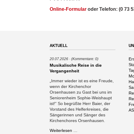
Online-Formular
oder Telefon: (0 73 53
AKTUELL
UN
Na
Er
20.07.2026
(Kommentare: 0)
üb
St
Musikalische Reise in die
Ta
Vergangenheit
Mo
„Immer wieder ist es eine Freude,
Ha
wenn der Kirchenchor
Sa
Orsenhausen zu Gast bei uns im
Re
Seniorenheim Sophie-Weishaupt
Re
ist!“ So begrüßte Herr Baier, der
Fr
Vorstand des Helferkreises, die
AS
Sängerinnen und Sänger des
Kirchenchores Orsenhausen.
Musikalische
Weiterlesen …