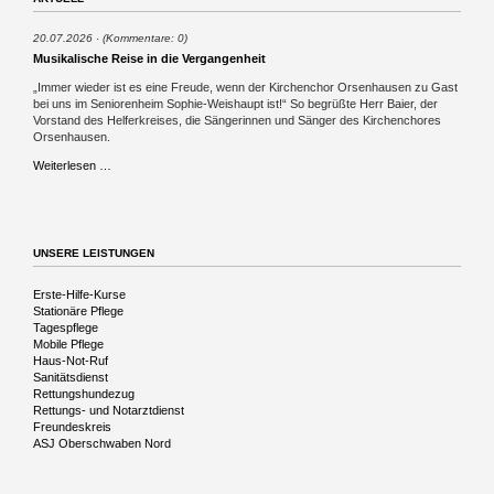
20.07.2026
(Kommentare: 0)
Musikalische Reise in die Vergangenheit
„Immer wieder ist es eine Freude, wenn der Kirchenchor Orsenhausen zu Gast
bei uns im Seniorenheim Sophie-Weishaupt ist!“ So begrüßte Herr Baier, der
Vorstand des Helferkreises, die Sängerinnen und Sänger des Kirchenchores
Orsenhausen.
Musikalische
Weiterlesen …
Reise
in
die
Vergangenheit
UNSERE LEISTUNGEN
Navigation
Erste-Hilfe-Kurse
überspringen
Stationäre Pflege
Tagespflege
Mobile Pflege
Haus-Not-Ruf
Sanitätsdienst
Rettungshundezug
Rettungs- und Notarztdienst
Freundeskreis
ASJ Oberschwaben Nord