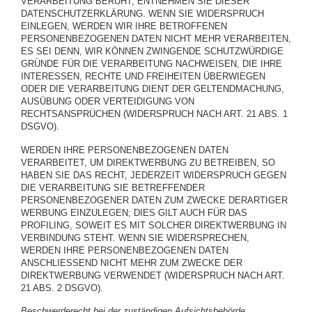
VERARBEITUNG BERUHT, ENTNEHMEN SIE DIESER
DATENSCHUTZERKLÄRUNG. WENN SIE WIDERSPRUCH
EINLEGEN, WERDEN WIR IHRE BETROFFENEN
PERSONENBEZOGENEN DATEN NICHT MEHR VERARBEITEN,
ES SEI DENN, WIR KÖNNEN ZWINGENDE SCHUTZWÜRDIGE
GRÜNDE FÜR DIE VERARBEITUNG NACHWEISEN, DIE IHRE
INTERESSEN, RECHTE UND FREIHEITEN ÜBERWIEGEN
ODER DIE VERARBEITUNG DIENT DER GELTENDMACHUNG,
AUSÜBUNG ODER VERTEIDIGUNG VON
RECHTSANSPRÜCHEN (WIDERSPRUCH NACH ART. 21 ABS. 1
DSGVO).
WERDEN IHRE PERSONENBEZOGENEN DATEN
VERARBEITET, UM DIREKTWERBUNG ZU BETREIBEN, SO
HABEN SIE DAS RECHT, JEDERZEIT WIDERSPRUCH GEGEN
DIE VERARBEITUNG SIE BETREFFENDER
PERSONENBEZOGENER DATEN ZUM ZWECKE DERARTIGER
WERBUNG EINZULEGEN; DIES GILT AUCH FÜR DAS
PROFILING, SOWEIT ES MIT SOLCHER DIREKTWERBUNG IN
VERBINDUNG STEHT. WENN SIE WIDERSPRECHEN,
WERDEN IHRE PERSONENBEZOGENEN DATEN
ANSCHLIESSEND NICHT MEHR ZUM ZWECKE DER
DIREKTWERBUNG VERWENDET (WIDERSPRUCH NACH ART.
21 ABS. 2 DSGVO).
Beschwerderecht bei der zuständigen Aufsichtsbehörde