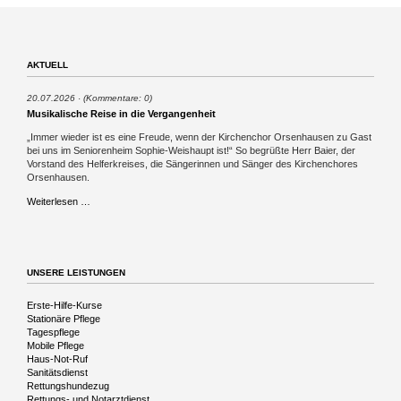
AKTUELL
20.07.2026
(Kommentare: 0)
Musikalische Reise in die Vergangenheit
„Immer wieder ist es eine Freude, wenn der Kirchenchor Orsenhausen zu Gast
bei uns im Seniorenheim Sophie-Weishaupt ist!“ So begrüßte Herr Baier, der
Vorstand des Helferkreises, die Sängerinnen und Sänger des Kirchenchores
Orsenhausen.
Musikalische
Weiterlesen …
Reise
in
die
Vergangenheit
UNSERE LEISTUNGEN
Navigation
Erste-Hilfe-Kurse
überspringen
Stationäre Pflege
Tagespflege
Mobile Pflege
Haus-Not-Ruf
Sanitätsdienst
Rettungshundezug
Rettungs- und Notarztdienst