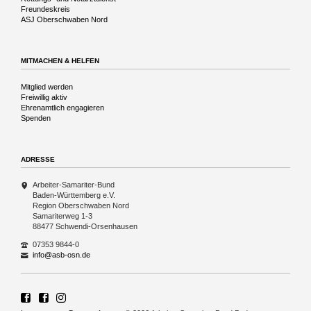
Freundeskreis
ASJ Oberschwaben Nord
MITMACHEN & HELFEN
Navigation
Mitglied werden
überspringen
Freiwillig aktiv
Ehrenamtlich engagieren
Spenden
ADRESSE
Arbeiter-Samariter-Bund
Baden-Württemberg e.V.
Region Oberschwaben Nord
Samariterweg 1-3
88477 Schwendi-Orsenhausen
07353 9844-0
info@asb-osn.de
ASB Region Oberschwaben Nord
ASB Rettungshundezug Region Oberschwaben Nord
Rettungshundezug ASB Region Oberschwaben Nord