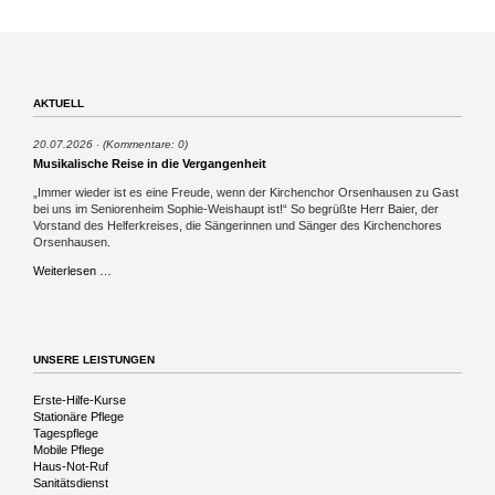
AKTUELL
20.07.2026
(Kommentare: 0)
Musikalische Reise in die Vergangenheit
„Immer wieder ist es eine Freude, wenn der Kirchenchor Orsenhausen zu Gast
bei uns im Seniorenheim Sophie-Weishaupt ist!“ So begrüßte Herr Baier, der
Vorstand des Helferkreises, die Sängerinnen und Sänger des Kirchenchores
Orsenhausen.
Musikalische
Weiterlesen …
Reise
in
die
Vergangenheit
UNSERE LEISTUNGEN
Navigation
Erste-Hilfe-Kurse
überspringen
Stationäre Pflege
Tagespflege
Mobile Pflege
Haus-Not-Ruf
Sanitätsdienst