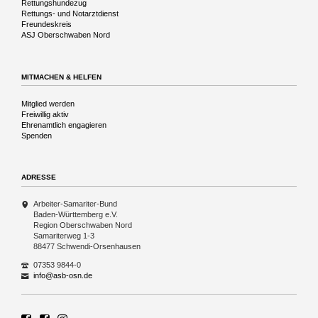
Rettungshundezug
Rettungs- und Notarztdienst
Freundeskreis
ASJ Oberschwaben Nord
MITMACHEN & HELFEN
Navigation
Mitglied werden
überspringen
Freiwillig aktiv
Ehrenamtlich engagieren
Spenden
ADRESSE
Arbeiter-Samariter-Bund
Baden-Württemberg e.V.
Region Oberschwaben Nord
Samariterweg 1-3
88477 Schwendi-Orsenhausen
07353 9844-0
info@asb-osn.de