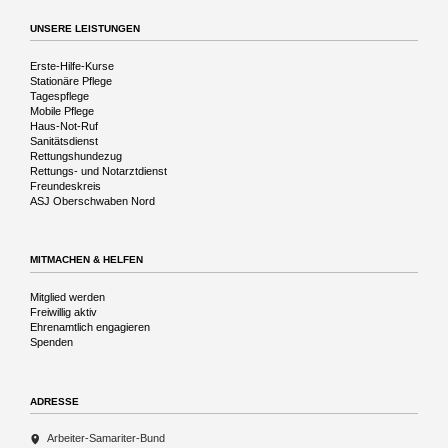
Vergangenheit
UNSERE LEISTUNGEN
Navigation
Erste-Hilfe-Kurse
überspringen
Stationäre Pflege
Tagespflege
Mobile Pflege
Haus-Not-Ruf
Sanitätsdienst
Rettungshundezug
Rettungs- und Notarztdienst
Freundeskreis
ASJ Oberschwaben Nord
MITMACHEN & HELFEN
Navigation
Mitglied werden
überspringen
Freiwillig aktiv
Ehrenamtlich engagieren
Spenden
ADRESSE
Arbeiter-Samariter-Bund