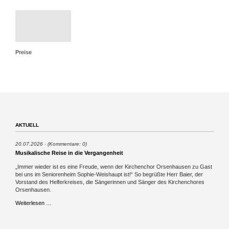
Preise
AKTUELL
20.07.2026
(Kommentare: 0)
Musikalische Reise in die Vergangenheit
„Immer wieder ist es eine Freude, wenn der Kirchenchor Orsenhausen zu Gast
bei uns im Seniorenheim Sophie-Weishaupt ist!“ So begrüßte Herr Baier, der
Vorstand des Helferkreises, die Sängerinnen und Sänger des Kirchenchores
Orsenhausen.
Musikalische
Weiterlesen …
Reise
in
die