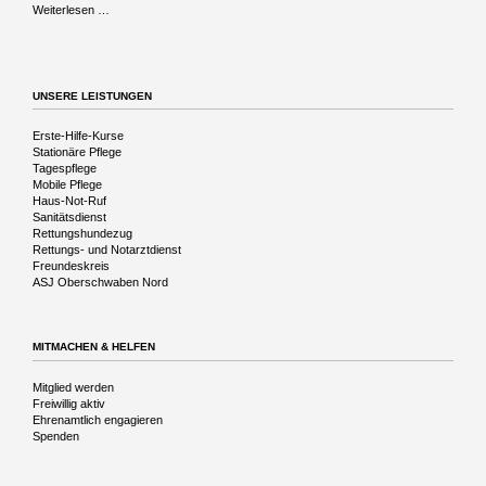
Musikalische
Weiterlesen …
Reise
in
die
Vergangenheit
UNSERE LEISTUNGEN
Navigation
Erste-Hilfe-Kurse
überspringen
Stationäre Pflege
Tagespflege
Mobile Pflege
Haus-Not-Ruf
Sanitätsdienst
Rettungshundezug
Rettungs- und Notarztdienst
Freundeskreis
ASJ Oberschwaben Nord
MITMACHEN & HELFEN
Navigation
Mitglied werden
überspringen
Freiwillig aktiv
Ehrenamtlich engagieren
Spenden