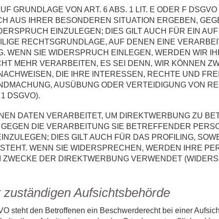
 GRUNDLAGE VON ART. 6 ABS. 1 LIT. E ODER F DSGVO
ICH AUS IHRER BESONDEREN SITUATION ERGEBEN, GEG
RSPRUCH EINZULEGEN; DIES GILT AUCH FÜR EIN AUF
EILIGE RECHTSGRUNDLAGE, AUF DENEN EINE VERARBE
 WENN SIE WIDERSPRUCH EINLEGEN, WERDEN WIR I
T MEHR VERARBEITEN, ES SEI DENN, WIR KÖNNEN 
ACHWEISEN, DIE IHRE INTERESSEN, RECHTE UND FRE
ENDMACHUNG, AUSÜBUNG ODER VERTEIDIGUNG VON 
 1 DSGVO).
N DATEN VERARBEITET, UM DIREKTWERBUNG ZU BETR
H GEGEN DIE VERARBEITUNG SIE BETREFFENDER PER
ZULEGEN; DIES GILT AUCH FÜR DAS PROFILING, SOWE
 STEHT. WENN SIE WIDERSPRECHEN, WERDEN IHRE P
 ZWECKE DER DIREKTWERBUNG VERWENDET (WIDERSPR
 zuständigen Aufsichtsbehörde
O steht den Betroffenen ein Beschwerderecht bei einer Aufsic