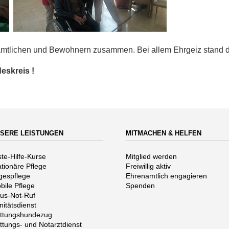
amtlichen und Bewohnern zusammen. Bei allem Ehrgeiz stand d
eskreis !
SERE LEISTUNGEN
MITMACHEN & HELFEN
vigation
Navigation
ste-Hilfe-Kurse
Mitglied werden
erspringen
überspringen
ationäre Pflege
Freiwillig aktiv
gespflege
Ehrenamtlich engagieren
bile Pflege
Spenden
us-Not-Ruf
nitätsdienst
ttungshundezug
ttungs- und Notarztdienst