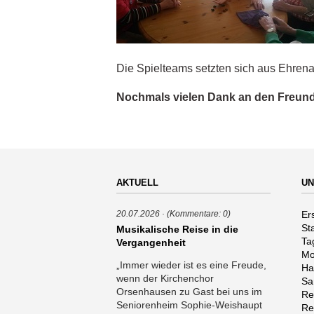
Die Spielteams setzten sich aus Ehren
Nochmals vielen Dank an den Freund
AKTUELL
UN
Na
Er
20.07.2026
(Kommentare: 0)
üb
St
Musikalische Reise in die
Ta
Vergangenheit
Mo
„Immer wieder ist es eine Freude,
Ha
wenn der Kirchenchor
Sa
Orsenhausen zu Gast bei uns im
Re
Seniorenheim Sophie-Weishaupt
Re