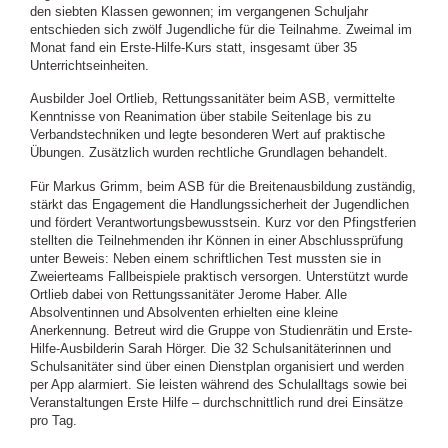
den siebten Klassen gewonnen; im vergangenen Schuljahr
entschieden sich zwölf Jugendliche für die Teilnahme. Zweimal im
Monat fand ein Erste-Hilfe-Kurs statt, insgesamt über 35
Unterrichtseinheiten.
Ausbilder Joel Ortlieb, Rettungssanitäter beim ASB, vermittelte
Kenntnisse von Reanimation über stabile Seitenlage bis zu
Verbandstechniken und legte besonderen Wert auf praktische
Übungen. Zusätzlich wurden rechtliche Grundlagen behandelt.
Für Markus Grimm, beim ASB für die Breitenausbildung zuständig,
stärkt das Engagement die Handlungssicherheit der Jugendlichen
und fördert Verantwortungsbewusstsein. Kurz vor den Pfingstferien
stellten die Teilnehmenden ihr Können in einer Abschlussprüfung
unter Beweis: Neben einem schriftlichen Test mussten sie in
Zweierteams Fallbeispiele praktisch versorgen. Unterstützt wurde
Ortlieb dabei von Rettungssanitäter Jerome Haber. Alle
Absolventinnen und Absolventen erhielten eine kleine
Anerkennung. Betreut wird die Gruppe von Studienrätin und Erste-
Hilfe-Ausbilderin Sarah Hörger. Die 32 Schulsanitäterinnen und
Schulsanitäter sind über einen Dienstplan organisiert und werden
per App alarmiert. Sie leisten während des Schulalltags sowie bei
Veranstaltungen Erste Hilfe – durchschnittlich rund drei Einsätze
pro Tag.