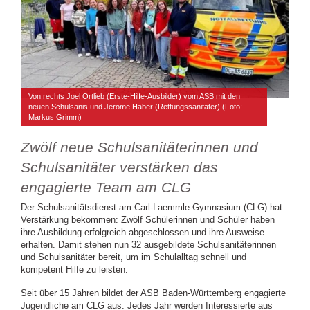
Von rechts Joel Ortlieb (Erste-Hilfe-Ausbilder) vom ASB mit den
neuen Schulsanis und Jerome Haber (Rettungssanitäter) (Foto:
Markus Grimm)
Zwölf neue Schulsanitäterinnen und
Schulsanitäter verstärken das
engagierte Team am CLG
Der Schulsanitätsdienst am Carl-Laemmle-Gymnasium (CLG) hat
Verstärkung bekommen: Zwölf Schülerinnen und Schüler haben
ihre Ausbildung erfolgreich abgeschlossen und ihre Ausweise
erhalten. Damit stehen nun 32 ausgebildete Schulsanitäterinnen
und Schulsanitäter bereit, um im Schulalltag schnell und
kompetent Hilfe zu leisten.
Seit über 15 Jahren bildet der ASB Baden-Württemberg engagierte
Jugendliche am CLG aus. Jedes Jahr werden Interessierte aus