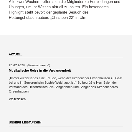
Alle zwei Wochen treffen sich die Mitglieder zu Fortbildungen und
Übungen, um ihr Wissen aktuell zu halten. Ein besonderes
Highlight steht bevor: der geplante Besuch des
Rettungshubschraubers „Christoph 22“ in Ulm.
AKTUELL
20.07.2026
(Kommentare: 0)
Musikalische Reise in die Vergangenheit
„Immer wieder ist es eine Freude, wenn der Kirchenchor Orsenhausen zu Gast
bei uns im Seniorenheim Sophie-Weishaupt ist!“ So begrüßte Herr Baier, der
Vorstand des Helferkreises, die Sängerinnen und Sänger des Kirchenchores
Orsenhausen.
Musikalische
Weiterlesen …
Reise
in
die
Vergangenheit
UNSERE LEISTUNGEN