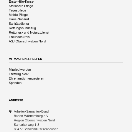
Navigation
Erste-Hilfe-Kurse
überspringen
Stationäre Pflege
Tagespflege
Mobile Pflege
Haus-Not-Ruf
Sanitätsdienst
Rettungshundezug
Rettungs- und Notarztdienst
Freundeskreis
ASJ Oberschwaben Nord
MITMACHEN & HELFEN
Navigation
Mitglied werden
überspringen
Freiwillig aktiv
Ehrenamtlich engagieren
Spenden
ADRESSE
Arbeiter-Samariter-Bund
Baden-Württemberg e.V.
Region Oberschwaben Nord
Samariterweg 1-3
88477 Schwendi-Orsenhausen