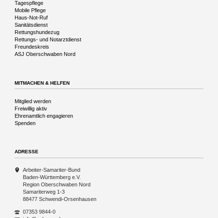
Tagespflege
Mobile Pflege
Haus-Not-Ruf
Sanitätsdienst
Rettungshundezug
Rettungs- und Notarztdienst
Freundeskreis
ASJ Oberschwaben Nord
MITMACHEN & HELFEN
Navigation
Mitglied werden
überspringen
Freiwillig aktiv
Ehrenamtlich engagieren
Spenden
ADRESSE
Arbeiter-Samariter-Bund
Baden-Württemberg e.V.
Region Oberschwaben Nord
Samariterweg 1-3
88477 Schwendi-Orsenhausen
07353 9844-0