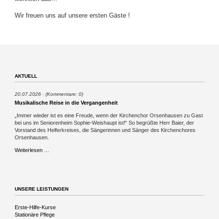
Wir freuen uns auf unsere ersten Gäste !
AKTUELL
20.07.2026
(Kommentare: 0)
Musikalische Reise in die Vergangenheit
„Immer wieder ist es eine Freude, wenn der Kirchenchor Orsenhausen zu Gast
bei uns im Seniorenheim Sophie-Weishaupt ist!“ So begrüßte Herr Baier, der
Vorstand des Helferkreises, die Sängerinnen und Sänger des Kirchenchores
Orsenhausen.
Musikalische
Weiterlesen …
Reise
in
die
Vergangenheit
UNSERE LEISTUNGEN
Navigation
Erste-Hilfe-Kurse
überspringen
Stationäre Pflege