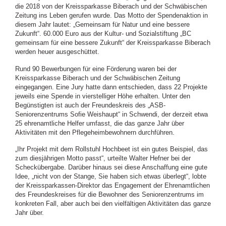
die 2018 von der Kreissparkasse Biberach und der Schwäbischen
Zeitung ins Leben gerufen wurde. Das Motto der Spendenaktion in
diesem Jahr lautet: „Gemeinsam für Natur und eine bessere
Zukunft“. 60.000 Euro aus der Kultur- und Sozialstiftung „BC
gemeinsam für eine bessere Zukunft“ der Kreissparkasse Biberach
werden heuer ausgeschüttet.
Rund 90 Bewerbungen für eine Förderung waren bei der
Kreissparkasse Biberach und der Schwäbischen Zeitung
eingegangen. Eine Jury hatte dann entschieden, dass 22 Projekte
jeweils eine Spende in vierstelliger Höhe erhalten. Unter den
Begünstigten ist auch der Freundeskreis des „ASB-
Seniorenzentrums Sofie Weishaupt“ in Schwendi, der derzeit etwa
25 ehrenamtliche Helfer umfasst, die das ganze Jahr über
Aktivitäten mit den Pflegeheimbewohnern durchführen.
„Ihr Projekt mit dem Rollstuhl Hochbeet ist ein gutes Beispiel, das
zum diesjährigen Motto passt“, urteilte Walter Hefner bei der
Scheckübergabe. Darüber hinaus sei diese Anschaffung eine gute
Idee, „nicht von der Stange, Sie haben sich etwas überlegt“, lobte
der Kreissparkassen-Direktor das Engagement der Ehrenamtlichen
des Freundeskreises für die Bewohner des Seniorenzentrums im
konkreten Fall, aber auch bei den vielfältigen Aktivitäten das ganze
Jahr über.