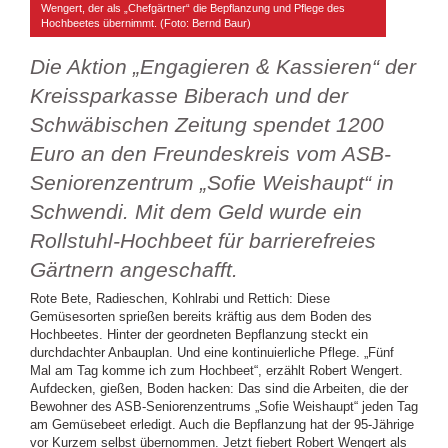
Wengert, der als „Chefgärtner“ die Bepflanzung und Pflege des
Hochbeetes übernimmt. (Foto: Bernd Baur)
Die Aktion „Engagieren & Kassieren“ der
Kreissparkasse Biberach und der
Schwäbischen Zeitung spendet 1200
Euro an den Freundeskreis vom ASB-
Seniorenzentrum „Sofie Weishaupt“ in
Schwendi. Mit dem Geld wurde ein
Rollstuhl-Hochbeet für barrierefreies
Gärtnern angeschafft.
Rote Bete, Radieschen, Kohlrabi und Rettich: Diese
Gemüsesorten sprießen bereits kräftig aus dem Boden des
Hochbeetes. Hinter der geordneten Bepflanzung steckt ein
durchdachter Anbauplan. Und eine kontinuierliche Pflege. „Fünf
Mal am Tag komme ich zum Hochbeet“, erzählt Robert Wengert.
Aufdecken, gießen, Boden hacken: Das sind die Arbeiten, die der
Bewohner des ASB-Seniorenzentrums „Sofie Weishaupt“ jeden Tag
am Gemüsebeet erledigt. Auch die Bepflanzung hat der 95-Jährige
vor Kurzem selbst übernommen. Jetzt fiebert Robert Wengert als