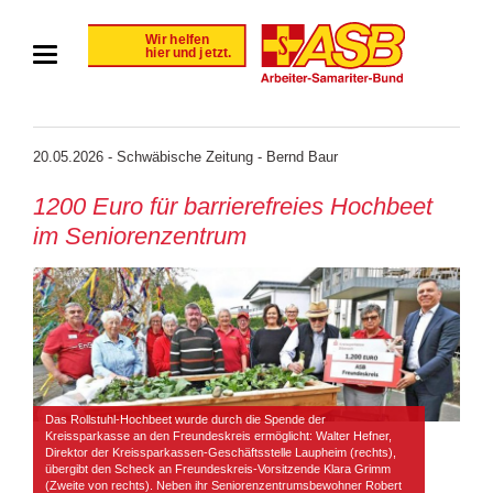
20.05.2026 - Schwäbische Zeitung - Bernd Baur
1200 Euro für barrierefreies Hochbeet
im Seniorenzentrum
Das Rollstuhl-Hochbeet wurde durch die Spende der
Kreissparkasse an den Freundeskreis ermöglicht: Walter Hefner,
Direktor der Kreissparkassen-Geschäftsstelle Laupheim (rechts),
übergibt den Scheck an Freundeskreis-Vorsitzende Klara Grimm
(Zweite von rechts). Neben ihr Seniorenzentrumsbewohner Robert