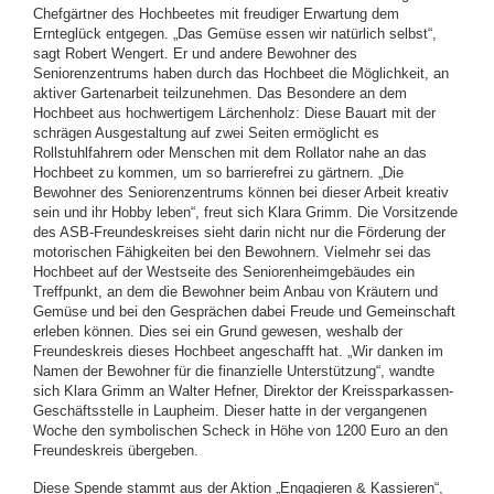
Chefgärtner des Hochbeetes mit freudiger Erwartung dem
Ernteglück entgegen. „Das Gemüse essen wir natürlich selbst“,
sagt Robert Wengert. Er und andere Bewohner des
Seniorenzentrums haben durch das Hochbeet die Möglichkeit, an
aktiver Gartenarbeit teilzunehmen. Das Besondere an dem
Hochbeet aus hochwertigem Lärchenholz: Diese Bauart mit der
schrägen Ausgestaltung auf zwei Seiten ermöglicht es
Rollstuhlfahrern oder Menschen mit dem Rollator nahe an das
Hochbeet zu kommen, um so barrierefrei zu gärtnern. „Die
Bewohner des Seniorenzentrums können bei dieser Arbeit kreativ
sein und ihr Hobby leben“, freut sich Klara Grimm. Die Vorsitzende
des ASB-Freundeskreises sieht darin nicht nur die Förderung der
motorischen Fähigkeiten bei den Bewohnern. Vielmehr sei das
Hochbeet auf der Westseite des Seniorenheimgebäudes ein
Treffpunkt, an dem die Bewohner beim Anbau von Kräutern und
Gemüse und bei den Gesprächen dabei Freude und Gemeinschaft
erleben können. Dies sei ein Grund gewesen, weshalb der
Freundeskreis dieses Hochbeet angeschafft hat. „Wir danken im
Namen der Bewohner für die finanzielle Unterstützung“, wandte
sich Klara Grimm an Walter Hefner, Direktor der Kreissparkassen-
Geschäftsstelle in Laupheim. Dieser hatte in der vergangenen
Woche den symbolischen Scheck in Höhe von 1200 Euro an den
Freundeskreis übergeben.
Diese Spende stammt aus der Aktion „Engagieren & Kassieren“,