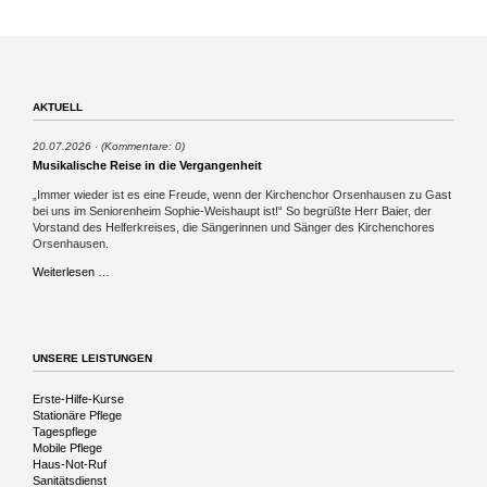
AKTUELL
20.07.2026
(Kommentare: 0)
Musikalische Reise in die Vergangenheit
„Immer wieder ist es eine Freude, wenn der Kirchenchor Orsenhausen zu Gast
bei uns im Seniorenheim Sophie-Weishaupt ist!“ So begrüßte Herr Baier, der
Vorstand des Helferkreises, die Sängerinnen und Sänger des Kirchenchores
Orsenhausen.
Musikalische
Weiterlesen …
Reise
in
die
Vergangenheit
UNSERE LEISTUNGEN
Navigation
Erste-Hilfe-Kurse
überspringen
Stationäre Pflege
Tagespflege
Mobile Pflege
Haus-Not-Ruf
Sanitätsdienst