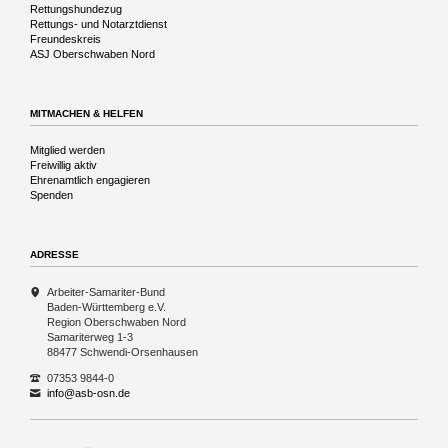
Rettungshundezug
Rettungs- und Notarztdienst
Freundeskreis
ASJ Oberschwaben Nord
MITMACHEN & HELFEN
Navigation
Mitglied werden
überspringen
Freiwillig aktiv
Ehrenamtlich engagieren
Spenden
ADRESSE
Arbeiter-Samariter-Bund
Baden-Württemberg e.V.
Region Oberschwaben Nord
Samariterweg 1-3
88477 Schwendi-Orsenhausen
07353 9844-0
info@asb-osn.de