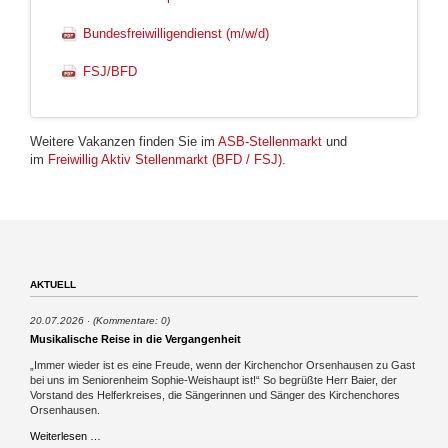
Bundesfreiwilligendienst (m/w/d)
FSJ/BFD
Weitere Vakanzen finden Sie im
ASB-Stellenmarkt
und
im
Freiwillig Aktiv Stellenmarkt (BFD / FSJ)
.
AKTUELL
20.07.2026
(Kommentare: 0)
Musikalische Reise in die Vergangenheit
„Immer wieder ist es eine Freude, wenn der Kirchenchor Orsenhausen zu Gast
bei uns im Seniorenheim Sophie-Weishaupt ist!“ So begrüßte Herr Baier, der
Vorstand des Helferkreises, die Sängerinnen und Sänger des Kirchenchores
Orsenhausen.
Musikalische
Weiterlesen …