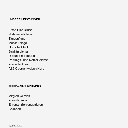
Reise
in
die
Vergangenheit
UNSERE LEISTUNGEN
Navigation
Erste-Hilfe-Kurse
überspringen
Stationäre Pflege
Tagespflege
Mobile Pflege
Haus-Not-Ruf
Sanitätsdienst
Rettungshundezug
Rettungs- und Notarztdienst
Freundeskreis
ASJ Oberschwaben Nord
MITMACHEN & HELFEN
Navigation
Mitglied werden
überspringen
Freiwillig aktiv
Ehrenamtlich engagieren
Spenden
ADRESSE